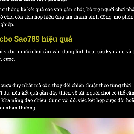
ng thống kê kết quả các ván gần nhất, hỗ trợ người chơi ph
trò chơi còn tích hợp hiệu ứng âm thanh sinh động, mô phỏ
nghiệp.
cbo Sao789 hiệu quả
i sicbo, người chơi cần vận dụng linh hoạt các kỹ năng và 
n cược.
 cược duy nhất mà cần thay đổi chiến thuật theo từng thời
 dụ, nếu kết quả gần đây thiên về tài, người chơi có thể câ
khả năng đảo chiều. Cùng với đó, việc kết hợp cược đôi ho
hội nhận thưởng.