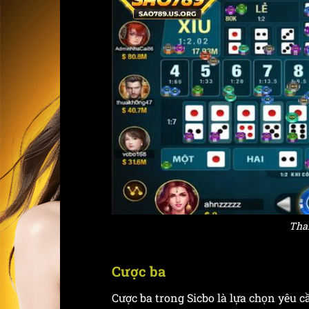
Tham
Cược ba
Cược ba trong Sicbo là lựa chọn yêu 