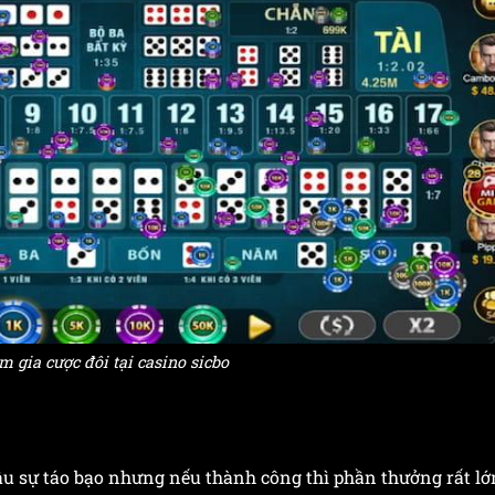
 gia cược đôi tại casino sicbo
cầu sự táo bạo nhưng nếu thành công thì phần thưởng rất lớ