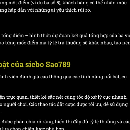
ùng một điểm (ví dụ ba số 5), khách hàng có thể nhận mức
ùng hấp dẫn với những ai yêu thích rủi ro.
c tổng điểm – hình thức dự đoán kết quả tổng hợp của ba vi
vào từng mốc điểm mà tỷ lệ trả thưởng sẽ khác nhau, tạo nê
bật của sicbo Sao789
ành viên đánh giá cao thông qua các tính năng nổi bật, cụ
ện trực quan, thiết kế sắc nét cùng tốc độ xử lý cực nhanh,
người chơi. Các thao tác đặt cược được tối ưu, dễ sử dụng
.
 được phân chia rõ ràng, hiển thị đầy đủ tỷ lệ thưởng và cá
g lựa chọn chiến lược phù hợp.