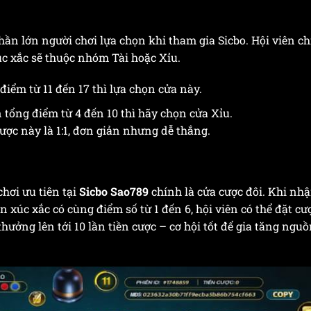
hần lớn người chơi lựa chọn khi tham gia Sicbo. Hội viên ch
c xắc sẽ thuộc nhóm Tài hoặc Xỉu.
iểm từ 11 đến 17 thì lựa chọn cửa này.
tổng điểm từ 4 đến 10 thì hãy chọn cửa Xỉu.
ược này là 1:1, đơn giản nhưng dễ thắng.
hơi ưu tiên tại
Sicbo Sao789
chính là cửa cược đôi. Khi nh
n xúc xắc có cùng điểm số từ 1 đến 6, hội viên có thể đặt cư
hưởng lên tới 10 lần tiền cược – cơ hội tốt để gia tăng ngu