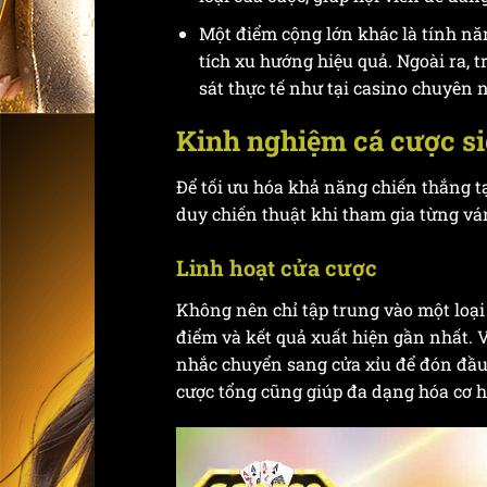
Một điểm cộng lớn khác là tính nă
tích xu hướng hiệu quả. Ngoài ra, 
sát thực tế như tại casino chuyên 
Kinh nghiệm cá cược si
Để tối ưu hóa khả năng chiến thắng tạ
duy chiến thuật khi tham gia từng vá
Linh hoạt cửa cược
Không nên chỉ tập trung vào một loại
điểm và kết quả xuất hiện gần nhất. Ví
nhắc chuyển sang cửa xỉu để đón đầu 
cược tổng cũng giúp đa dạng hóa cơ 