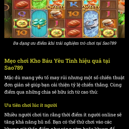
Đa dạng ưu điểm khi trải nghiệm trò chơi tại Sao789
Mẹo chơi Kho Báu Yêu Tinh hiệu quả tại
Sao789
Mặc dù mang yếu tố may rủi nhưng một số chiến thuật
đơn giản sẽ giúp bạn cải thiện tỷ lệ chiến thắng. Cùng
điểm qua những chia sẻ hữu ích từ cao thủ:
Ưu tiên chơi lúc ít người
Nhiều người chơi tin rằng thời điểm ít người online sẽ
tăng khả năng hũ nổ. Bạn có thể thử chơi vào các
khung giờ thấp điểm như sáng sớm hoặc khuya để