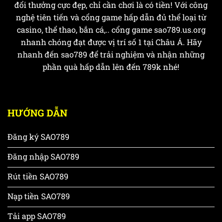
đổi thưởng cực đẹp, chỉ cần chơi là có tiền! Với công
nghệ tiên tiến và cổng game hấp dẫn đủ thể loại từ
casino, thể thao, bắn cá,.. cổng game sao789.us.org
nhanh chóng đạt được vị trí số 1 tại Châu Á. Hãy
nhanh đến sao789 để trải nghiệm và nhận những
phần quà hấp dẫn lên đến 789k nhé!
HƯỚNG DẪN
Đăng ký SAO789
Đăng nhập SAO789
Rút tiền SAO789
Nạp tiền SAO789
Tải app SAO789