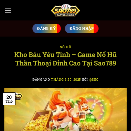
Bỏ
qua
nội
dung
ĐĂNG KÝ
ĐĂNG NHẬP
NỔ HŨ
Kho Báu Yêu Tinh – Game Nổ Hũ
Thần Thoại Đỉnh Cao Tại Sao789
ĐĂNG VÀO
THÁNG 6 20, 2025
BỞI
@SEO
20
Th6