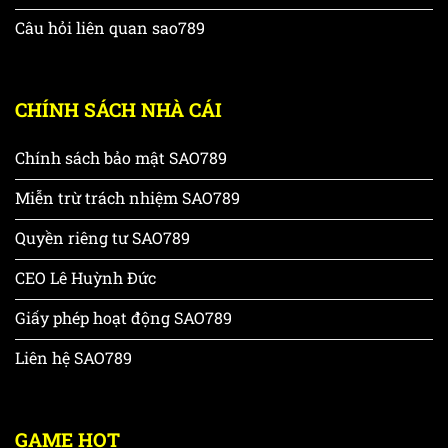
Câu hỏi liên quan sao789
CHÍNH SÁCH NHÀ CÁI
Chính sách bảo mật SAO789
Miễn trừ trách nhiệm SAO789
Quyền riêng tư SAO789
CEO Lê Huỳnh Đức
Giấy phép hoạt động SAO789
Liên hệ SAO789
GAME HOT