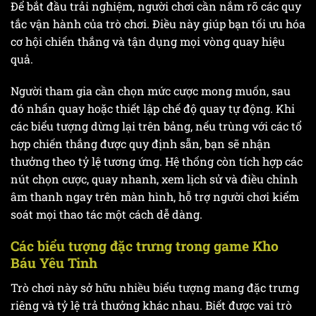
Để bắt đầu trải nghiệm, người chơi cần nắm rõ các quy
tắc vận hành của trò chơi. Điều này giúp bạn tối ưu hóa
cơ hội chiến thắng và tận dụng mọi vòng quay hiệu
quả.
Người tham gia cần chọn mức cược mong muốn, sau
đó nhấn quay hoặc thiết lập chế độ quay tự động. Khi
các biểu tượng dừng lại trên bảng, nếu trùng với các tổ
hợp chiến thắng được quy định sẵn, bạn sẽ nhận
thưởng theo tỷ lệ tương ứng. Hệ thống còn tích hợp các
nút chọn cược, quay nhanh, xem lịch sử và điều chỉnh
âm thanh ngay trên màn hình, hỗ trợ người chơi kiểm
soát mọi thao tác một cách dễ dàng.
Các biểu tượng đặc trưng trong game Kho
Báu Yêu Tinh
Trò chơi này sở hữu nhiều biểu tượng mang đặc trưng
riêng và tỷ lệ trả thưởng khác nhau. Biết được vai trò