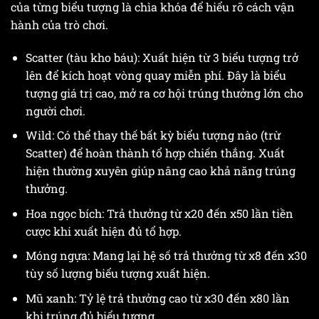
của từng biểu tượng là chìa khóa để hiểu rõ cách vận
hành của trò chơi.
Scatter (tàu kho báu): Xuất hiện từ 3 biểu tượng trở
lên để kích hoạt vòng quay miễn phí. Đây là biểu
tượng giá trị cao, mở ra cơ hội trúng thưởng lớn cho
người chơi.
Wild: Có thể thay thế bất kỳ biểu tượng nào (trừ
Scatter) để hoàn thành tổ hợp chiến thắng. Xuất
hiện thường xuyên giúp nâng cao khả năng trúng
thưởng.
Hoa ngọc bích: Trả thưởng từ x20 đến x50 lần tiền
cược khi xuất hiện đủ tổ hợp.
Móng ngựa: Mang lại hệ số trả thưởng từ x8 đến x30
tùy số lượng biểu tượng xuất hiện.
Mũ xanh: Tỷ lệ trả thưởng cao từ x30 đến x80 lần
khi trúng đủ biểu tượng.